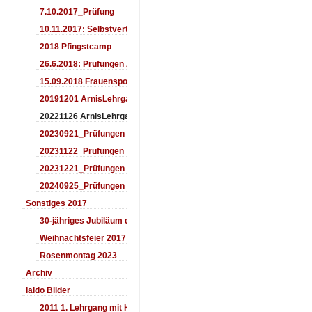
7.10.2017_Prüfung
10.11.2017: Selbstverteidigung für Kinder
2018 Pfingstcamp
26.6.2018: Prüfungen Arnis
15.09.2018 Frauensporttag
20191201 ArnisLehrgang
20221126 ArnisLehrgang
20230921_Prüfungen
20231122_Prüfungen
20231221_Prüfungen
20240925_Prüfungen
Sonstiges 2017
30-jähriges Jubiläum des Aiki-Dojo's 2017
Weihnachtsfeier 2017
Rosenmontag 2023
Archiv
Iaido Bilder
2011 1. Lehrgang mit Headmaster Ralf Gumpfer