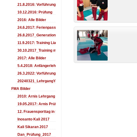
21.8.2016: Vorführung Bergfest Sehnde
10.12.2016: Prüfung
2016: Alle Bilder
24.6.2017: Ferienpass
26.8.2017_Generationentag_Sehnde
11.9.2017: Training LiaSuzuki Hildesheim
30.10.2017_Training mit Ando
2017: Alle Bilder
5.4.2018: Anfängerlehrgang
26.3.2022: Vorführung
20240321_LehrgangYamashima
FMA Bilder
2010: Arnis Lehrgang
19.05.2017: Arnis Prüfung
12. Frauensporttag in Langenhagen 2017
Inosanto Kali 2017
Kali Sikaran 2017
Dan_Prüfung_2017