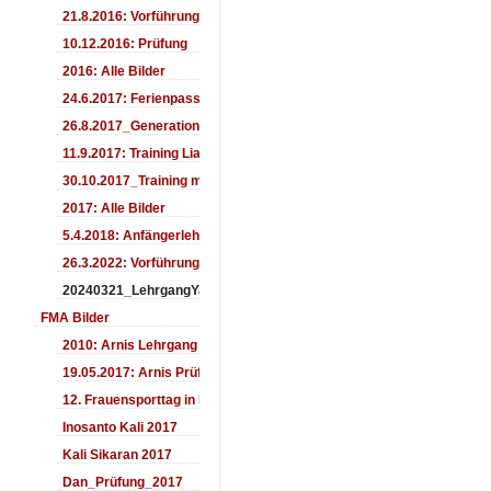
21.8.2016: Vorführung Bergfest Sehnde
10.12.2016: Prüfung
2016: Alle Bilder
24.6.2017: Ferienpass
26.8.2017_Generationentag_Sehnde
11.9.2017: Training LiaSuzuki Hildesheim
30.10.2017_Training mit Ando
2017: Alle Bilder
5.4.2018: Anfängerlehrgang
26.3.2022: Vorführung
20240321_LehrgangYamashima
FMA Bilder
2010: Arnis Lehrgang
19.05.2017: Arnis Prüfung
12. Frauensporttag in Langenhagen 2017
Inosanto Kali 2017
Kali Sikaran 2017
Dan_Prüfung_2017