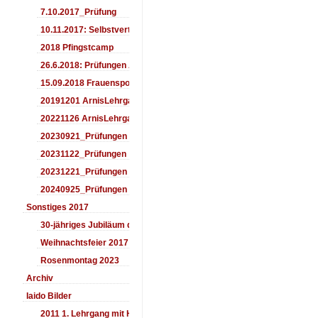
7.10.2017_Prüfung
10.11.2017: Selbstverteidigung für Kinder
2018 Pfingstcamp
26.6.2018: Prüfungen Arnis
15.09.2018 Frauensporttag
20191201 ArnisLehrgang
20221126 ArnisLehrgang
20230921_Prüfungen
20231122_Prüfungen
20231221_Prüfungen
20240925_Prüfungen
Sonstiges 2017
30-jähriges Jubiläum des Aiki-Dojo's 2017
Weihnachtsfeier 2017
Rosenmontag 2023
Archiv
Iaido Bilder
2011 1. Lehrgang mit Headmaster Ralf Gumpfer