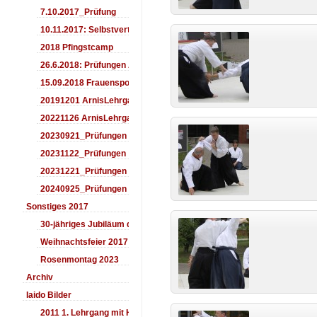
7.10.2017_Prüfung
10.11.2017: Selbstverteidigung für Kinder
2018 Pfingstcamp
26.6.2018: Prüfungen Arnis
15.09.2018 Frauensporttag
20191201 ArnisLehrgang
20221126 ArnisLehrgang
20230921_Prüfungen
20231122_Prüfungen
20231221_Prüfungen
20240925_Prüfungen
Sonstiges 2017
30-jähriges Jubiläum des Aiki-Dojo's 2017
Weihnachtsfeier 2017
Rosenmontag 2023
Archiv
Iaido Bilder
2011 1. Lehrgang mit Headmaster Ralf Gumpfer