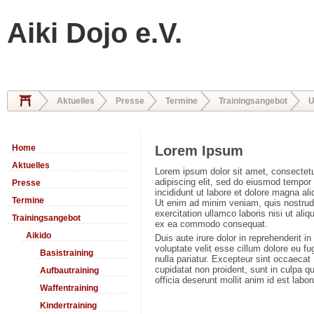
Aiki Dojo e.V.
Aktuelles
Presse
Termine
Trainingsangebot
U
Home
Lorem Ipsum
Aktuelles
Lorem ipsum dolor sit amet, consectet
adipiscing elit, sed do eiusmod tempor
Presse
incididunt ut labore et dolore magna ali
Termine
Ut enim ad minim veniam, quis nostrud
exercitation ullamco laboris nisi ut aliq
Trainingsangebot
ex ea commodo consequat.
Aikido
Duis aute irure dolor in reprehenderit in
voluptate velit esse cillum dolore eu fu
Basistraining
nulla pariatur. Excepteur sint occaecat
cupidatat non proident, sunt in culpa qu
Aufbautraining
officia deserunt mollit anim id est labo
Waffentraining
Kindertraining