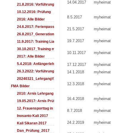
14.04.2017
myheimat
21.8.2016: Vorführung Bergfest Sehnde
10.12.2016: Prüfung
8.5.2017
myheimat
2016: Alle Bilder
24.6.2017: Ferienpass
21.5.2017
myheimat
26.8.2017_Generationentag_Sehnde
19.7.2017
myheimat
11.9.2017: Training LiaSuzuki Hildesheim
30.10.2017_Training mit Ando
10.11.2017
myheimat
2017: Alle Bilder
5.4.2018: Anfängerlehrgang
17.12.2017
myheimat
26.3.2022: Vorführung
14.1.2018
myheimat
20240321_LehrgangYamashima
12.3.2018
myheimat
FMA Bilder
2010: Arnis Lehrgang
16.4.2018
myheimat
19.05.2017: Arnis Prüfung
12. Frauensporttag in Langenhagen 2017
8.7.2018
myheimat
Inosanto Kali 2017
24.2.2019
myheimat
Kali Sikaran 2017
Dan_Prüfung_2017