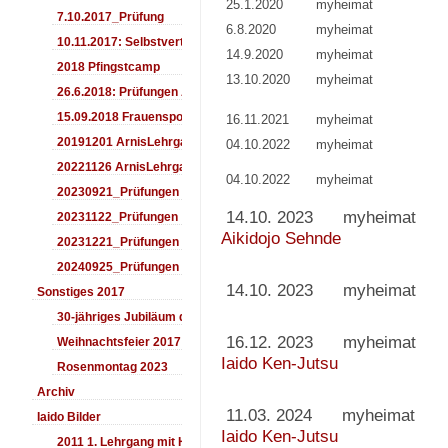
25.1.2020
myheimat
7.10.2017_Prüfung
6.8.2020
myheimat
10.11.2017: Selbstverteidigung für Kinder
14.9.2020
myheimat
2018 Pfingstcamp
13.10.2020
myheimat
26.6.2018: Prüfungen Arnis
15.09.2018 Frauensporttag
16.11.2021
myheimat
20191201 ArnisLehrgang
04.10.2022
myheimat
20221126 ArnisLehrgang
04.10.2022
myheimat
20230921_Prüfungen
14.10. 2023 my
20231122_Prüfungen
Aikidojo Sehnde
20231221_Prüfungen
20240925_Prüfungen
14.10. 2023 m
Sonstiges 2017
30-jähriges Jubiläum des Aiki-Dojo's 2017
16.12. 2023 m
Weihnachtsfeier 2017
Iaido Ken-Jutsu
Rosenmontag 2023
Archiv
11.03. 2024 my
Iaido Bilder
Iaido Ken-Jutsu
2011 1. Lehrgang mit Headmaster Ralf Gumpfer