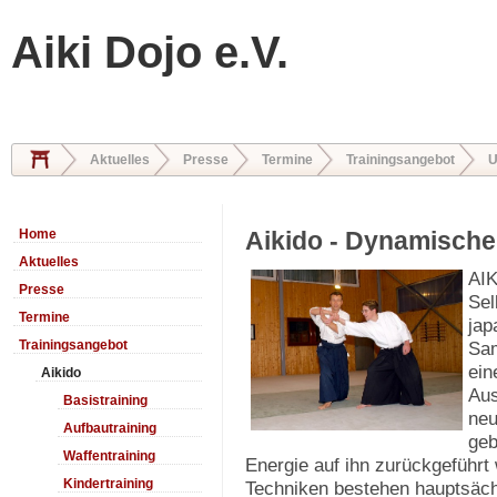
Aiki Dojo e.V.
Aktuelles
Presse
Termine
Trainingsangebot
U
Home
Aikido - Dynamische
Aktuelles
AIK
Presse
Sel
Termine
jap
Trainingsangebot
Sam
ein
Aikido
Aus
Basistraining
neu
Aufbautraining
geb
Waffentraining
Energie auf ihn zurückgeführt
Kindertraining
Techniken bestehen hauptsäch