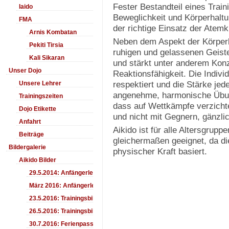
Fester Bestandteil eines Trai
Iaido
Beweglichkeit und Körperhaltu
FMA
der richtige Einsatz der Atem
Arnis Kombatan
Neben dem Aspekt der Körperb
Pekiti Tirsia
ruhigen und gelassenen Geiste
Kali Sikaran
und stärkt unter anderem Ko
Unser Dojo
Reaktionsfähigkeit. Die Indivi
respektiert und die Stärke jed
Unsere Lehrer
angenehme, harmonische Übun
Trainingszeiten
dass auf Wettkämpfe verzichtet
Dojo Etikette
und nicht mit Gegnern, gänzlic
Anfahrt
Aikido ist für alle Altersgrup
Beiträge
gleichermaßen geeignet, da di
Bildergalerie
physischer Kraft basiert.
Aikido Bilder
29.5.2014: Anfängerlehrgang Aiki-Ken
März 2016: Anfängerlehrgang
23.5.2016: Trainingsbilder
26.5.2016: Trainingsbilder
30.7.2016: Ferienpass