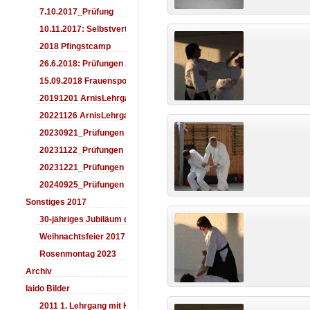
7.10.2017_Prüfung
10.11.2017: Selbstverteidigung für Kinder
2018 Pfingstcamp
26.6.2018: Prüfungen Arnis
15.09.2018 Frauensporttag
20191201 ArnisLehrgang
20221126 ArnisLehrgang
20230921_Prüfungen
20231122_Prüfungen
20231221_Prüfungen
20240925_Prüfungen
Sonstiges 2017
30-jähriges Jubiläum des Aiki-Dojo's 2017
Weihnachtsfeier 2017
Rosenmontag 2023
Archiv
Iaido Bilder
2011 1. Lehrgang mit Headmaster Ralf Gumpfer