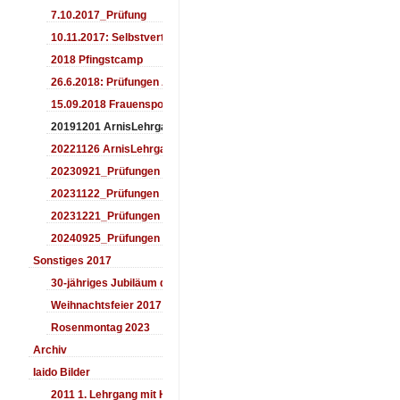
7.10.2017_Prüfung
10.11.2017: Selbstverteidigung für Kinder
2018 Pfingstcamp
26.6.2018: Prüfungen Arnis
15.09.2018 Frauensporttag
20191201 ArnisLehrgang
20221126 ArnisLehrgang
20230921_Prüfungen
20231122_Prüfungen
20231221_Prüfungen
20240925_Prüfungen
Sonstiges 2017
30-jähriges Jubiläum des Aiki-Dojo's 2017
Weihnachtsfeier 2017
Rosenmontag 2023
Archiv
Iaido Bilder
2011 1. Lehrgang mit Headmaster Ralf Gumpfer