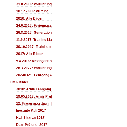
21.8.2016: Vorführung Bergfest Sehnde
10.12.2016: Prüfung
2016: Alle Bilder
24.6.2017: Ferienpass
26.8.2017_Generationentag_Sehnde
11.9.2017: Training LiaSuzuki Hildesheim
30.10.2017_Training mit Ando
2017: Alle Bilder
5.4.2018: Anfängerlehrgang
26.3.2022: Vorführung
20240321_LehrgangYamashima
FMA Bilder
2010: Arnis Lehrgang
19.05.2017: Arnis Prüfung
12. Frauensporttag in Langenhagen 2017
Inosanto Kali 2017
Kali Sikaran 2017
Dan_Prüfung_2017