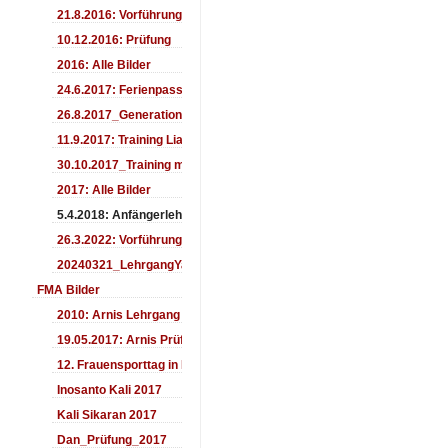
21.8.2016: Vorführung Bergfest Sehnde
10.12.2016: Prüfung
2016: Alle Bilder
24.6.2017: Ferienpass
26.8.2017_Generationentag_Sehnde
11.9.2017: Training LiaSuzuki Hildesheim
30.10.2017_Training mit Ando
2017: Alle Bilder
5.4.2018: Anfängerlehrgang
26.3.2022: Vorführung
20240321_LehrgangYamashima
FMA Bilder
2010: Arnis Lehrgang
19.05.2017: Arnis Prüfung
12. Frauensporttag in Langenhagen 2017
Inosanto Kali 2017
Kali Sikaran 2017
Dan_Prüfung_2017