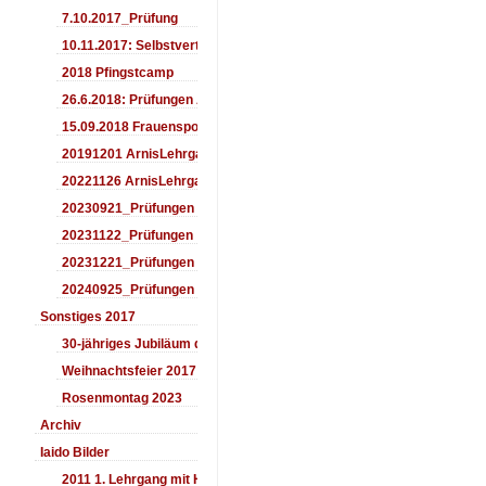
7.10.2017_Prüfung
10.11.2017: Selbstverteidigung für Kinder
2018 Pfingstcamp
26.6.2018: Prüfungen Arnis
15.09.2018 Frauensporttag
20191201 ArnisLehrgang
20221126 ArnisLehrgang
20230921_Prüfungen
20231122_Prüfungen
20231221_Prüfungen
20240925_Prüfungen
Sonstiges 2017
30-jähriges Jubiläum des Aiki-Dojo's 2017
Weihnachtsfeier 2017
Rosenmontag 2023
Archiv
Iaido Bilder
2011 1. Lehrgang mit Headmaster Ralf Gumpfer