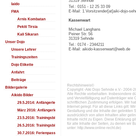
31319 Sehnde
Iaido
Tel.: 0151 - 12 25 33 09
E-Mail: 1.Vorsitzender[at]aiki-dojo-se
FMA
Arnis Kombatan
Kassenwart
Pekiti Tirsia
Michael Langhans
Peiner Str. 56
Kali Sikaran
31319 Sehnde
Unser Dojo
Tel.: 0174 - 2344211
E-Mail: aikido-kassenwart@web.de
Unsere Lehrer
Trainingszeiten
Dojo Etikette
Anfahrt
Beiträge
Rechtshinweis©
Bildergalerie
Copyright -Aiki Dojo Sehnde e.V.- 2004-
Alle Rechte vorbehalten. Insbesondere dü
Aikido Bilder
und Vervielfältigung auf Datenträger wi
schriftlichen Zustimmung erfolgen. Wir h
29.5.2014: Anfängerlehrgang Aiki-Ken
Internet gelegt. Für all diese Links gilt: W
März 2016: Anfängerlehrgang
Gestaltung und die Inhalte der gelinkten 
ausdrücklich von allen Inhalten aller ge
23.5.2016: Trainingsbilder
Inhalte nicht zu Eigen. Diese Erklärung g
für alle Inhalte der Seiten, zu denen wi
26.5.2016: Trainingsbilder
unter:
http://www.online-recht.de
)
30.7.2016: Ferienpass