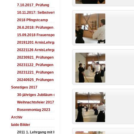
7.10.2017_Prüfung
10.11.2017: Selbstverteidigung für Kinder
2018 Pfingstcamp
26.6.2018: Prüfungen Arnis
15.09.2018 Frauensporttag
20191201 ArnisLehrgang
20221126 ArnisLehrgang
20230921_Prüfungen
20231122_Prüfungen
20231221_Prüfungen
20240925_Prüfungen
Sonstiges 2017
30-jähriges Jubiläum des Aiki-Dojo's 2017
Weihnachtsfeier 2017
Rosenmontag 2023
Archiv
Iaido Bilder
2011 1. Lehrgang mit Headmaster Ralf Gumpfer